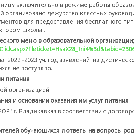
ятницу включительно в режиме работы образо
й организовано дежурство классных руководи
ментов для предоставления бесплатного пит
ектором школы .
еского меню в образовательной организации
inkClick.aspx?fileticket=HsaX28_Ini4%3d&tabid=2
а 2022 -2023 уч. год заявлений на диетическо
хся не поступало.
ии питания
ой организацией
ния и основании оказания им услуг питания
Р" г. Владикавказ в соответствии с договор
дителей обучающихся и ответы на вопросы ро