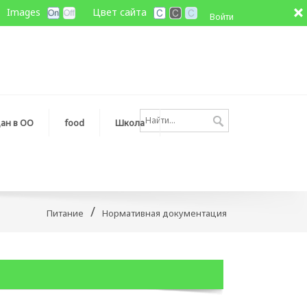
Images
Цвет сайта
Войти
ан в ОО
fооd
Школа
/
Питание
Нормативная документация