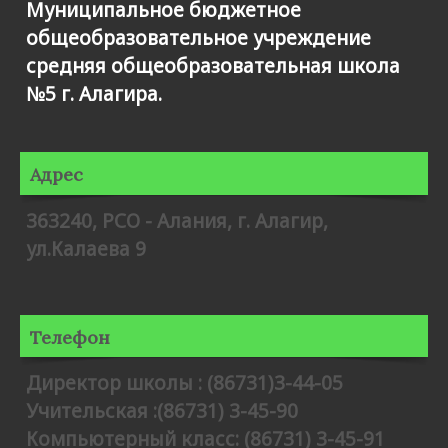
Муниципальное бюджетное
общеобразовательное учреждение
средняя общеобразовательная школа
№5 г. Алагира.
Адрес
363240, РСО - Алания, г. Алагир,
ул.Калаева 9
Телефон
Директор школы : (86731)3-44-05
Учительская :(86731) 3-45-90
Компьютерный класс: (86731) 3-45-91