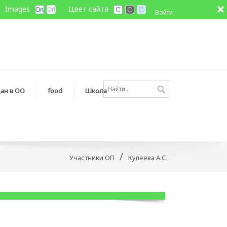
Images
Цвет сайта
Войти
ан в ОО
fооd
Школа
/
Участники ОП
Купеева А.С.