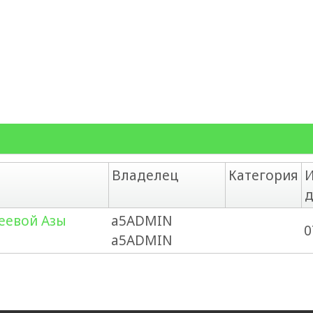
Владелец
Категория
И
д
еевой Азы
a5ADMIN
0
a5ADMIN