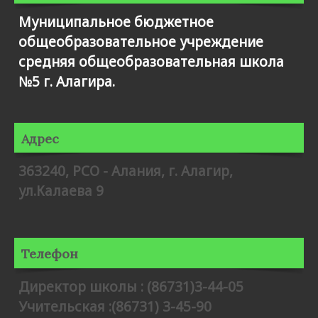
Муниципальное бюджетное
общеобразовательное учреждение
средняя общеобразовательная школа
№5 г. Алагира.
Адрес
363240, РСО - Алания, г. Алагир,
ул.Калаева 9
Телефон
Директор школы : (86731)3-44-05
Учительская :(86731) 3-45-90