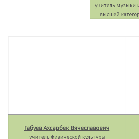
учитель музыки 
высшей катего
Габуев Ахсарбек Вячеславович
учитель физической культуры